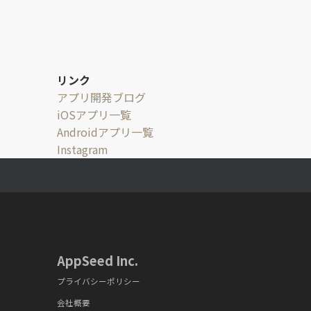
稿
の
ペ
ー
ジ
リンク
送
アプリ開発ブログ
り
iOSアプリ一覧
Androidアプリ一覧
Instagram
AppSeed Inc.
プライバシーポリシー
会社概要