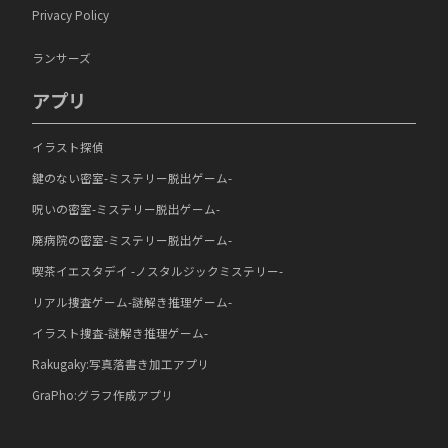
Privacy Policy
ランサーズ
アプリ
イラスト探偵
鍵のない密室-ミステリー脱出ゲーム-
呪いの密室-ミステリー脱出ゲーム-
廃病院の密室-ミステリー脱出ゲーム-
喫茶イエスタデイ -ノスタルジックミステリー-
リアル捜査ゲーム-謎解き推理ゲーム-
イラスト捜査-謎解き推理ゲーム-
Rakugaky:写真落書き加工アプリ
GraPho:グラフ作成アプリ