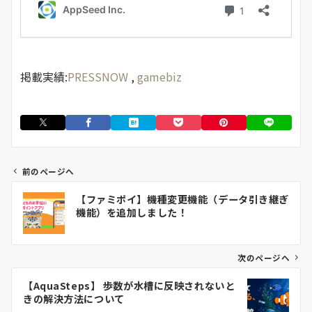
掲載実績:
PRESSNOW
,
gamebiz
前のページへ
投
【ファミポイ】機種変更機能（データ引き継ぎ
稿
機能）を追加しました！
ナ
ビ
ゲ
次のページへ
ー
【AquaSteps】 歩数が水槽に反映されないと
シ
きの解決方法について
ョ