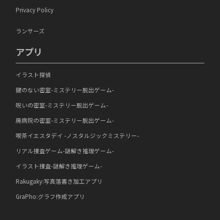
Privacy Policy
ランサーズ
アプリ
イラスト探偵
鍵のない密室-ミステリー脱出ゲーム-
呪いの密室-ミステリー脱出ゲーム-
廃病院の密室-ミステリー脱出ゲーム-
喫茶イエスタデイ -ノスタルジックミステリー-
リアル捜査ゲーム-謎解き推理ゲーム-
イラスト捜査-謎解き推理ゲーム-
Rakugaky:写真落書き加工アプリ
GraPho:グラフ作成アプリ